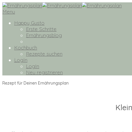
Menu
Happy Gusto
Erste Schritte
Ernährungsblog
Kochbuch
Rezepte suchen
LogIn
LogIn
Neu registrieren
Rezept für Deinen Ernährungsplan
Klei